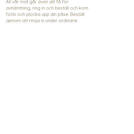
All vår mat går även att få för
avhämtning, ring in och beställ och kom
förbi och plocka upp din påse. Beställ
genom att ringa in under ordinarie
öppettider eller skicka meddelande på
våra sociala medier.
Vi tar kort och Swish.
Boka Bord
Välkommen att boka ditt bord
hos oss inför ditt besök
Knappen skickar dig vidare till
vårat bokningssystem
Boka nu