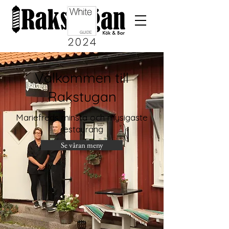
Välkommen till
Rakstugan
Mariefreds minsta och mysigaste
restaurang
Se våran meny