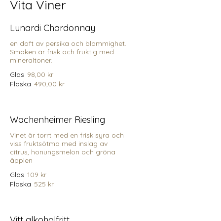
Vita Viner
Lunardi Chardonnay
en doft av persika och blommighet.
Smaken är frisk och fruktig med
mineraltoner.
Glas
98,00 kr
Flaska
490,00 kr
Wachenheimer Riesling
Vinet är torrt med en frisk syra och
viss fruktsötma med inslag av
citrus, honungsmelon och gröna
äpplen
Glas
109 kr
Flaska
525 kr
Vitt alkoholfritt